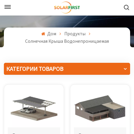
Русский
English
Дом
Продукты
Солнечная Крыша Водонепроницаемая
Français
Deutsch
КАТЕГОРИИ ТОВАРОВ
中文
Русский
Español
Português
日本語