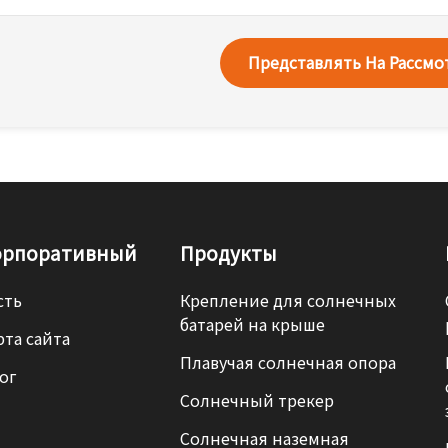
Представлять На Рассм
орпоративный
Продукты
сть
Крепление для солнечных
батарей на крыше
рта сайта
Плавучая солнечная опора
ог
Солнечный трекер
Солнечная наземная