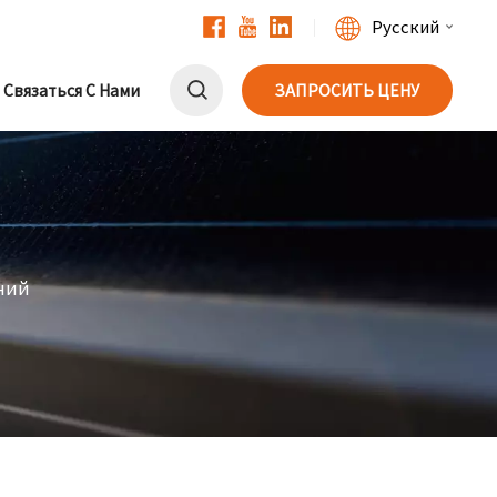
Русский
Связаться С Нами
ЗАПРОСИТЬ ЦЕНУ
English
Français
Deutsch
中文
ний
Русский
Español
Português
日本語