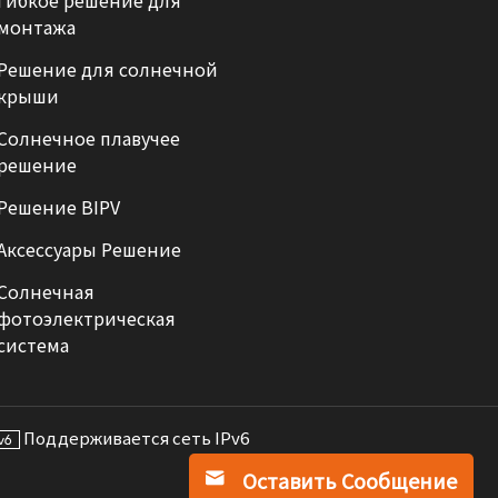
Гибкое решение для
монтажа
Решение для солнечной
крыши
Солнечное плавучее
решение
Решение BIPV
Аксессуары Решение
Солнечная
фотоэлектрическая
система
Поддерживается сеть IPv6
Оставить Сообщение