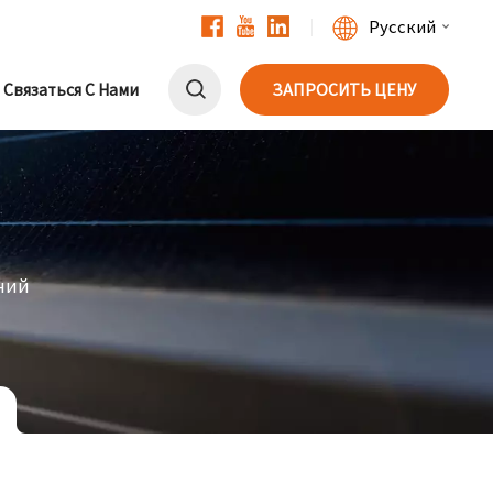
Русский
Связаться С Нами
ЗАПРОСИТЬ ЦЕНУ
English
Français
Deutsch
中文
ний
Русский
Español
Português
日本語