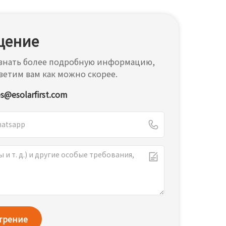
щение
 узнать более подробную информацию,
ветим вам как можно скорее.
es@esolarfirst.com
отрение