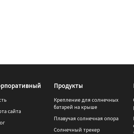
орпоративный
Продукты
сть
Крепление для солнечных
батарей на крыше
рта сайта
Плавучая солнечная опора
ог
Солнечный трекер