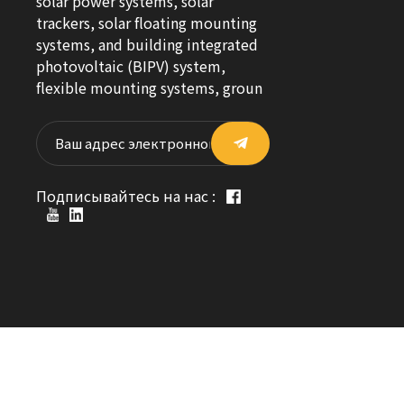
solar power systems, solar
trackers, solar floating mounting
systems, and building integrated
photovoltaic (BIPV) system,
flexible mounting systems, groun
Подписывайтесь на нас :
©2026 Solar First Energy Technology Co., Ltd Все права