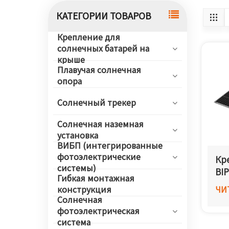
КАТЕГОРИИ ТОВАРОВ
Крепление для
солнечных батарей на
крыше
Плавучая солнечная
опора
Солнечный трекер
Солнечная наземная
установка
ВИБП (интегрированные
фотоэлектрические
Кр
системы)
BI
Гибкая монтажная
конструкция
ЧИ
Солнечная
фотоэлектрическая
система