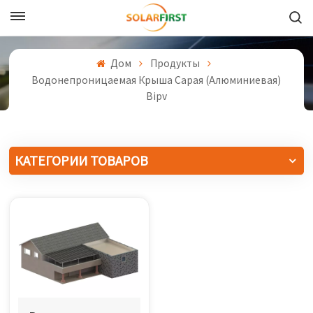
Русский
Дом
Продукты
English
Водонепроницаемая Крыша Сарая (алюминиевая)
Bipv
Français
Deutsch
КАТЕГОРИИ ТОВАРОВ
中文
Русский
Español
Português
日本語