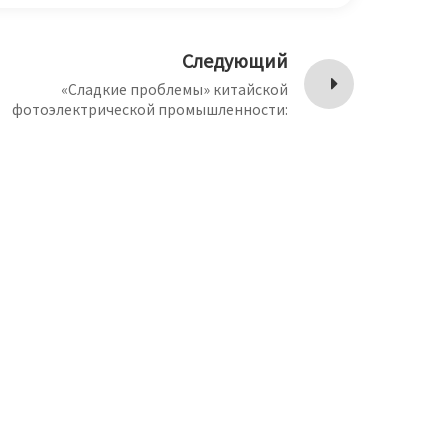
Следующий
«Сладкие проблемы» китайской
фотоэлектрической промышленности:
рытые опасения на фоне высоких темпов
роста