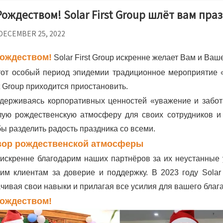
Рождеством! Solar First Group шлёт вам пр
DECEMBER 25, 2022
Рождеством!
Solar First Group искренне желает Вам и Ва
тот особый период эпидемии традиционное мероприятие 
st Group приходится приостановить.
держиваясь корпоративных ценностей «уважение и забота»
лую рождественскую атмосферу для своих сотрудников и
бы разделить радость праздника со всеми.
зор рождественской атмосферы
искренне благодарим наших партнёров за их неустанные у
им клиентам за доверие и поддержку. В 2023 году Solar 
ачивая свои навыки и прилагая все усилия для вашего блага
Рождеством!