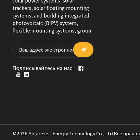
solar power systems, solar
trackers, solar floating mounting
systems, and building integrated
photovoltaic (BIPV) system,
flexible mounting systems, groun
Подписывайтесь на нас :
©2026 Solar First Energy Technology Co., Ltd Все права