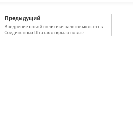
Предыдущий
Внедрение новой политики налоговых льгот в
Соединенных Штатах открыло новые
возможности для развития системы
ск
отслеживания.