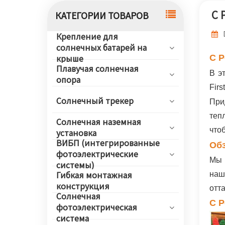
С 
КАТЕГОРИИ ТОВАРОВ
Крепление для
солнечных батарей на
С 
крыше
Плавучая солнечная
В э
опора
Fir
Солнечный трекер
При
теп
Солнечная наземная
что
установка
ВИБП (интегрированные
Об
фотоэлектрические
Мы 
системы)
наш
Гибкая монтажная
конструкция
отт
Солнечная
С 
фотоэлектрическая
система