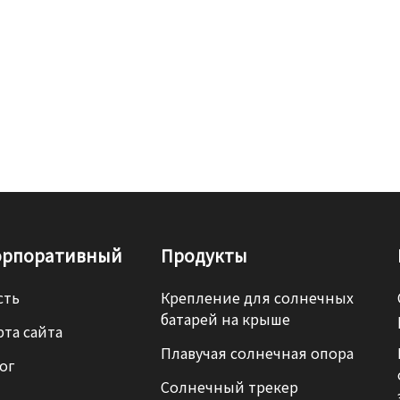
орпоративный
Продукты
сть
Крепление для солнечных
батарей на крыше
рта сайта
Плавучая солнечная опора
ог
Солнечный трекер