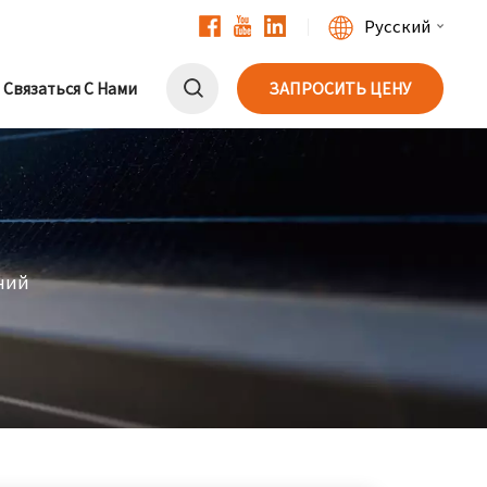
Русский
Связаться С Нами
ЗАПРОСИТЬ ЦЕНУ
English
Français
Deutsch
中文
ний
Русский
Español
Português
日本語