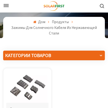
Русский
Дом
Продукты
English
Зажимы Для Солнечного Кабеля Из Нержавеющей
Стали
Français
Deutsch
КАТЕГОРИИ ТОВАРОВ
中文
Русский
Español
Português
日本語