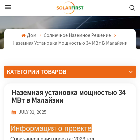
Русский
English
Дом
Солнечное Наземное Решение
Наземная Установка Мощностью 34 МВт В Малайзии
Français
Deutsch
КАТЕГОРИИ ТОВАРОВ
中文
Наземная установка мощностью 34
Русский
МВт в Малайзии
Español
JULY 31, 2025
Português
Информация о проекте
日本語
Срок завершения проекта: 2023 год.