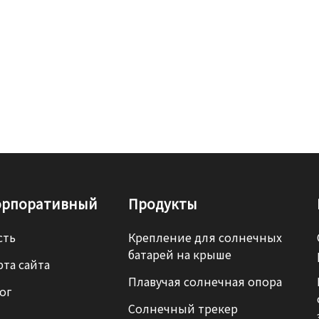
орпоративный
Продукты
сть
Крепление для солнечных
батарей на крыше
рта сайта
Плавучая солнечная опора
ог
Солнечный трекер