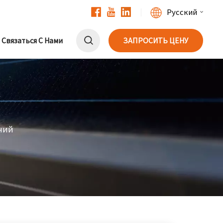
Русский
Связаться С Нами
ЗАПРОСИТЬ ЦЕНУ
English
Français
Deutsch
中文
ний
Русский
Español
Português
日本語