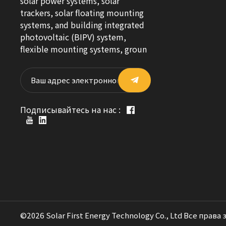
solar power systems, solar
trackers, solar floating mounting
systems, and building integrated
photovoltaic (BIPV) system,
flexible mounting systems, groun
Подписывайтесь на нас :
©2026 Solar First Energy Technology Co., Ltd Все права