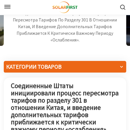
Дом
Новости Компании
Русский
Соединенные Штаты Инициировали Процесс
Пересмотра Тарифов По Разделу 301 В Отношении
Китая, И Введение Дополнительных Тарифов
English
Приближается К Критически Важному Периоду
«ослабления».
Français
Deutsch
КАТЕГОРИИ ТОВАРОВ
中文
Соединенные Штаты
Русский
инициировали процесс пересмотра
Español
тарифов по разделу 301 в
отношении Китая, и введение
Português
дополнительных тарифов
приближается к критически
日本語
важному периоду «ослабления».