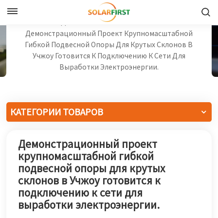
Русский
Дом
Новости Компании
Демонстрационный Проект Крупномасштабной
Гибкой Подвесной Опоры Для Крутых Склонов В
English
Учжоу Готовится К Подключению К Сети Для
Выработки Электроэнергии.
Français
Deutsch
КАТЕГОРИИ ТОВАРОВ
中文
Демонстрационный проект
Русский
крупномасштабной гибкой
Español
подвесной опоры для крутых
склонов в Учжоу готовится к
Português
подключению к сети для
выработки электроэнергии.
日本語