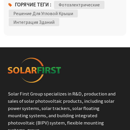
крыши и исключает риск протечек.• Легкий
ГОРЯЧИЕ ТЕГИ :
Фотоэлектрические
алюминий — на 40% легче традиционных решений,
Решение Для Угловой Крыши
что значительно снижает нагрузку на
Интеграция Зданий
конструкцию• Индивидуальные адаптационные
решения — поддержка основных в мире типов
прямоугольных кровельных панелейИнновации в
установкеМодульная конструкция позволяет
выполнить установку одному человеку, что
сокращает рабочее время на 30%.Поддерживает
регулировку угла наклона от 5° до 30° для
оптимизации эффективности выработки
электроэнергии.Веб: www.esolarfirst.com
www.pvsolarfirst.com
Solar First Group specializes in R&D, production and
sales of solar photovoltaic products, including solar
power systems, solar trackers, solar floating
mounting systems, and building integrated
photovoltaic (BIPV) system, flexible mounting
systems, groun