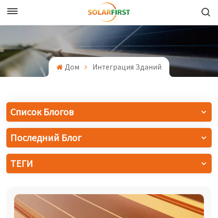
Русский
English
Дом
Интеграция Зданий
Français
Deutsch
Список Блогов
中文
Последний Блог
Русский
ТЕГИ
Español
Português
日本語